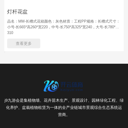
灯杆花盆
品名：MM-长槽式花箱颜色：灰色材质：工程PP规格：长槽式尺寸：
小号-长665*高260*宽220，中号-长750*高325*宽240，大号-长780*高
310
查看更多
j9九游会是集植物墙、花卉苗木生产、景观设计、园林绿化工程、绿
化养护、盆栽植物租赁为一体的全产业链城市景观综合生态系统运
营商。