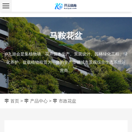
、
马鞍花盆
j9九游会是集植物墙、花卉苗木生产、景观设计、园林绿化工程、绿
化养护、盆栽植物租赁为一体的全产业链城市景观综合生态系统运
营商。
首页
>
产品中心
>
市政花盆